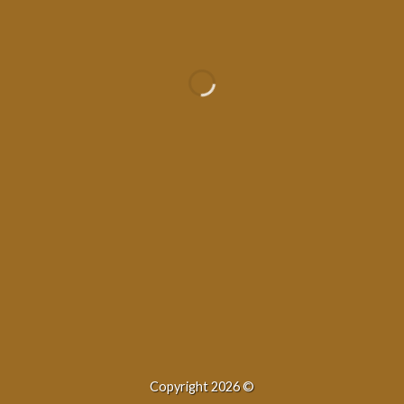
WooCommerce
rt
sectetuer adipiscing elit.
K
Copyright 2026 ©