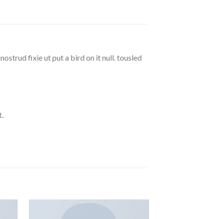
strud fixie ut put a bird on it null. tousled
.