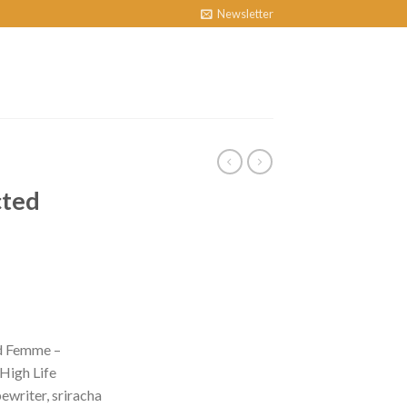
Newsletter
cted
d Femme –
High Life
ewriter, sriracha