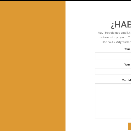
¿HA
Aquí te dejamos email, t
contarnos tu proyecto. T
Oficina- C/ Valgrande
Your
Your 
Your M