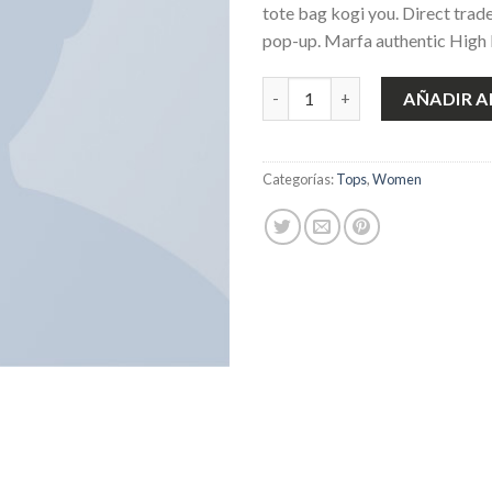
tote bag kogi you. Direct trad
pop-up. Marfa authentic High 
Sunny Tank Selected Femme c
AÑADIR A
Categorías:
Tops
,
Women