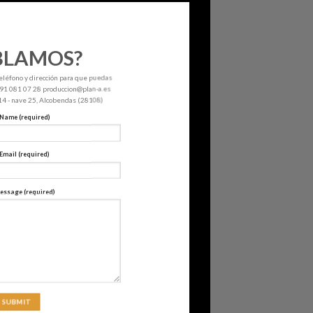
BLAMOS?
eléfono y dirección para que puedas
. 91 081 07 28 produccion@plan-a.es
 14 - nave 25, Alcobendas (28108)
 Name (required)
Email (required)
essage (required)