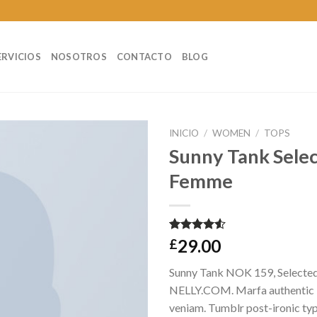
ERVICIOS
NOSOTROS
CONTACTO
BLOG
INICIO
/
WOMEN
/
TOPS
Sunny Tank Sele
Femme
Valorado
2
29.00
£
4.50
sobre
5 basado
Sunny Tank NOK 159, Selecte
en
puntuaciones
NELLY.COM. Marfa authentic 
de clientes
veniam. Tumblr post-ironic typ