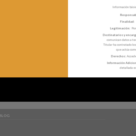
Información bási
Responsab
Finalidad:
Legitimación:
Por
Destinatarios y encar
comunican datos a ter
Titular ha contratado lo
que actúa com
Derechos:
Acceder
Información Adicion
detallada e
BLOG