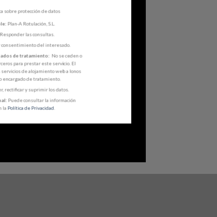
ca sobre protección de datos
le:
Plan-A Rotulación, S.L.
Responder las consultas.
 consentimiento del interesado.
gados de tratamiento:
No se ceden o
ceros para prestar este servicio. El
s servicios de alojamiento web a Ionos
o encargado de tratamiento.
, rectificar y suprimir los datos.
al:
Puede consultar la información
n la
Política de Privacidad
.