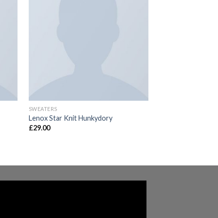
Nuevo
SWEATERS
TOPS
Lenox Star Knit Hunkydory
Pink Check Shirt
£
29.00
Valorado
en
3.50
de 5