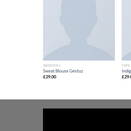
SWEATERS
TOPS
Sweat Blouse Gestuz
Indi
£
29.00
£
29.