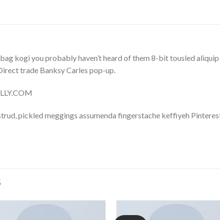
bag kogi you probably haven’t heard of them 8-bit tousled aliquip no
a. Direct trade Banksy Carles pop-up.
NELLY.COM
trud, pickled meggings assumenda fingerstache keffiyeh Pinterest
S