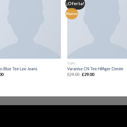
¡Oferta!
Nuevo
TOPS
go Blue Tee Lee Jeans
Varanise CN Tee Hilfiger Denim
00
£
29.00
£
29.00