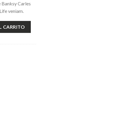
e Banksy Carles
Life veniam.
antidad
L CARRITO