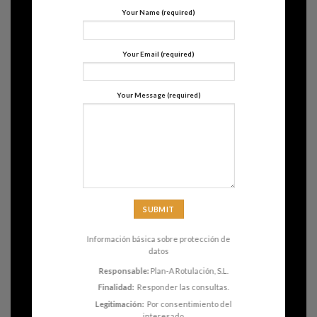
Your Name (required)
Your Email (required)
Your Message (required)
Información básica sobre protección de
datos
Responsable:
Plan-A Rotulación, S.L.
Finalidad:
Responder las consultas.
Legitimación:
Por consentimiento del
interesado.