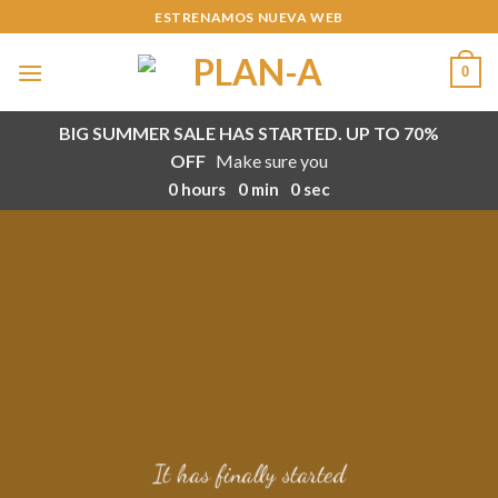
Skip
ESTRENAMOS NUEVA WEB
to
content
0
BIG SUMMER SALE HAS STARTED. UP TO 70%
OFF
Make sure you
0
hours
0
min
0
sec
It has finally started