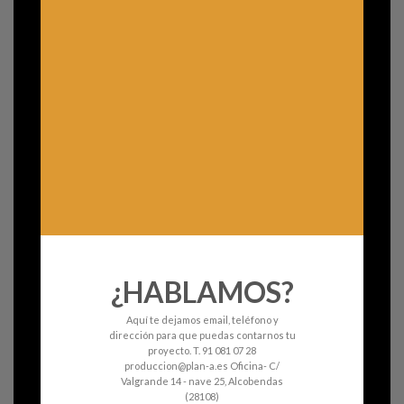
¿HABLAMOS?
Aquí te dejamos email, teléfono y
dirección para que puedas contarnos tu
proyecto. T. 91 081 07 28
produccion@plan-a.es Oficina- C/
Valgrande 14 - nave 25, Alcobendas
(28108)