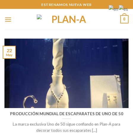
Skip
ESTRENAMOS NUEVA WEB
to
content
0
22
May
PRODUCCIÓN MUNDIAL DE ESCAPARATES DE UNO DE 50
La marca exclusiva Uno de 50 sigue confiando en Plan-A para
decorar todos sus escaparates [...]