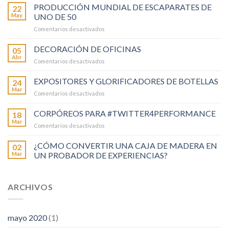
PRODUCCIÓN MUNDIAL DE ESCAPARATES DE
22
May
UNO DE 50
en
Comentarios desactivados
PRODUCCIÓN
MUNDIAL
DECORACIÓN DE OFICINAS
05
DE
Abr
en
Comentarios desactivados
ESCAPARATES
DECORACIÓN
DE
DE
EXPOSITORES Y GLORIFICADORES DE BOTELLAS
UNO
24
OFICINAS
Mar
DE
en
Comentarios desactivados
50
EXPOSITORES
Y
CORPÓREOS PARA #TWITTER4PERFORMANCE
18
GLORIFICADORES
Mar
en
Comentarios desactivados
DE
CORPÓREOS
BOTELLAS
PARA
¿CÓMO CONVERTIR UNA CAJA DE MADERA EN
02
#TWITTER4PERFORMANCE
Mar
UN PROBADOR DE EXPERIENCIAS?
ARCHIVOS
mayo 2020
(1)