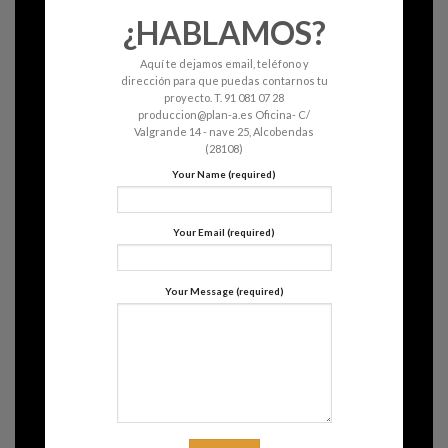
¿HABLAMOS?
Aquí te dejamos email, teléfono y
dirección para que puedas contarnos tu
proyecto. T. 91 081 07 28
produccion@plan-a.es Oficina- C/
Valgrande 14 - nave 25, Alcobendas
(28108)
Your Name (required)
Your Email (required)
Your Message (required)