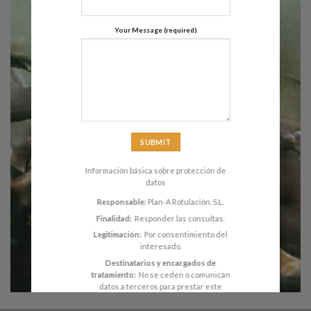
Your Message (required)
Información básica sobre protección de
datos
Responsable:
Plan-A Rotulación, S.L.
Finalidad:
Responder las consultas.
Legitimación:
Por consentimiento del
interesado.
Destinatarios y encargados de
tratamiento:
No se ceden o comunican
datos a terceros para prestar este
servicio. El Titular ha contratado los
servicios de alojamiento web a Ionos