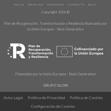
que actúa como encargado de
INICIO
SERVICIOS
NOSOTROS
CONTACTO
BLOG
tratamiento.
Copyright 2026 ©
Derechos:
Acceder, rectificar y
suprimir los datos.
Plan de Recuperación, Transformación y Resilencia financiado por
Información Adicional:
Puede
consultar la información detallada en
la Unión Europea - Next Generation
la
Política de Privacidad
.
Financiado por la Unión Europea - Next Generation
GRUPO GLOW
Aviso Legal
Política de Privacidad
Política de Cookies
Configuración de Cookies