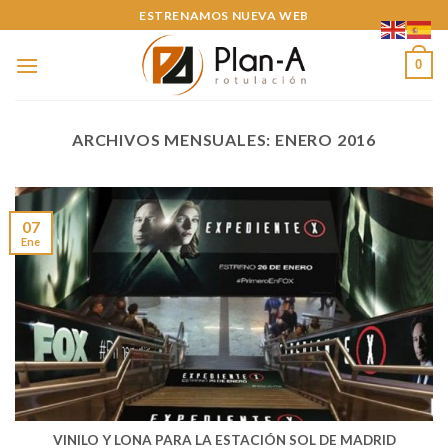
Skip
ESTRENAMOS NUEVA WEB
to
content
0
ARCHIVOS MENSUALES:
ENERO 2016
07
Ene
VINILO Y LONA PARA LA ESTACIÓN SOL DE MADRID