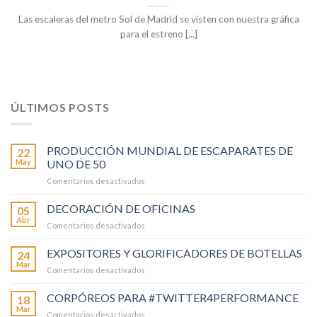
Las escaleras del metro Sol de Madrid se visten con nuestra gráfica
para el estreno [...]
ÚLTIMOS POSTS
PRODUCCIÓN MUNDIAL DE ESCAPARATES DE
22
May
UNO DE 50
en
Comentarios desactivados
PRODUCCIÓN
MUNDIAL
DECORACIÓN DE OFICINAS
05
DE
Abr
en
Comentarios desactivados
ESCAPARATES
DECORACIÓN
DE
DE
EXPOSITORES Y GLORIFICADORES DE BOTELLAS
UNO
24
OFICINAS
Mar
DE
en
Comentarios desactivados
50
EXPOSITORES
Y
CORPÓREOS PARA #TWITTER4PERFORMANCE
18
GLORIFICADORES
Mar
en
Comentarios desactivados