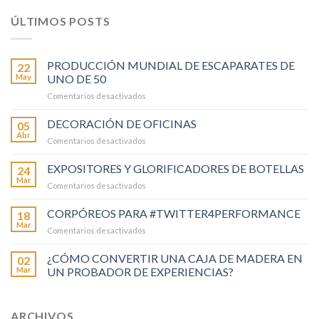
ÚLTIMOS POSTS
PRODUCCIÓN MUNDIAL DE ESCAPARATES DE
22
May
UNO DE 50
en
Comentarios desactivados
PRODUCCIÓN
MUNDIAL
DECORACIÓN DE OFICINAS
05
DE
Abr
en
Comentarios desactivados
ESCAPARATES
DECORACIÓN
DE
DE
EXPOSITORES Y GLORIFICADORES DE BOTELLAS
UNO
24
OFICINAS
Mar
DE
en
Comentarios desactivados
50
EXPOSITORES
Y
CORPÓREOS PARA #TWITTER4PERFORMANCE
18
GLORIFICADORES
Mar
en
Comentarios desactivados
DE
CORPÓREOS
BOTELLAS
PARA
¿CÓMO CONVERTIR UNA CAJA DE MADERA EN
02
#TWITTER4PERFORMANCE
Mar
UN PROBADOR DE EXPERIENCIAS?
ARCHIVOS