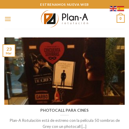
Skip
ESTRENAMOS NUEVA WEB
to
content
0
23
Mar
PHOTOCALL PARA CINES
Plan-A Rotulación está de estreno con la película 50 sombras de
Grey con un photocall [...]