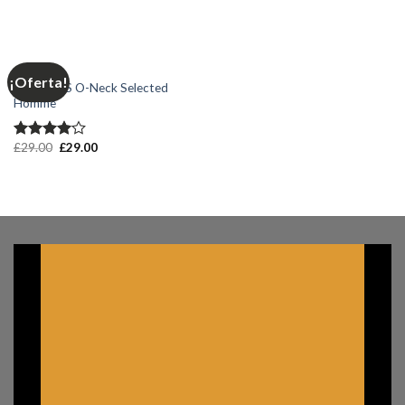
en
3.67
de 5
MEN
¡Oferta!
Wicked SS O-Neck Selected
Homme
£
29.00
£
29.00
Valorado
en
4.00
de 5