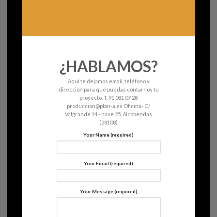
¿HABLAMOS?
Aquí te dejamos email, teléfono y
dirección para que puedas contarnos tu
proyecto. T. 91 081 07 28
produccion@plan-a.es Oficina- C/
Valgrande 14 - nave 25, Alcobendas
(28108)
Your Name (required)
Your Email (required)
Your Message (required)