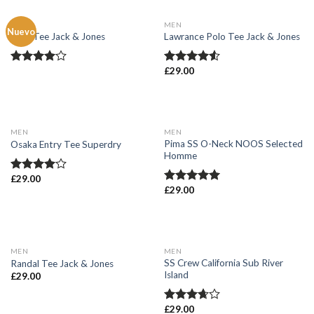
AGOTADO
MEN
MEN
Nuevo
Land Tee Jack & Jones
Lawrance Polo Tee Jack & Jones
£
29.00
Valorado
Valorado
en
4.00
en
4.50
de 5
de 5
MEN
MEN
Pima SS O-Neck NOOS Selected
Osaka Entry Tee Superdry
Homme
£
29.00
Valorado
£
29.00
en
4.00
Valorado en
de 5
5.00
de 5
MEN
MEN
SS Crew California Sub River
Randal Tee Jack & Jones
Island
£
29.00
£
29.00
Valorado