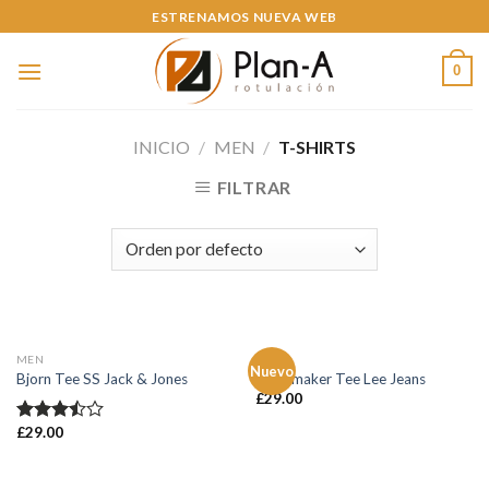
Skip
ESTRENAMOS NUEVA WEB
to
content
0
INICIO
/
MEN
/
T-SHIRTS
FILTRAR
MEN
MEN
Nuevo
Bjorn Tee SS Jack & Jones
Jeansmaker Tee Lee Jeans
£
29.00
£
29.00
Valorado
en
3.50
de 5