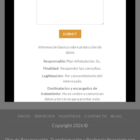
Información básica sobre protección de
datos
Responsable:
Plan-A Rotulación, S.L.
Finalidad:
Responder las consultas.
Legitimación:
Por consentimiento del
interesado.
Destinatarios y encargados de
tratamiento:
No se ceden o comunican
datos a terceros para prestar este
servicio. El Titular ha contratado los
servicios de alojamiento web a Ionos
que actúa como encargado de
INICIO
SERVICIOS
NOSOTROS
CONTACTO
BLOG
tratamiento.
Copyright 2026 ©
Derechos:
Acceder, rectificar y
suprimir los datos.
Plan de Recuperación, Transformación y Resilencia financiado por