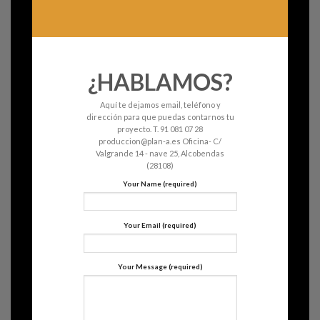
¿HABLAMOS?
Aquí te dejamos email, teléfono y
dirección para que puedas contarnos tu
proyecto. T. 91 081 07 28
produccion@plan-a.es Oficina- C/
Valgrande 14 - nave 25, Alcobendas
(28108)
Your Name (required)
Your Email (required)
Your Message (required)