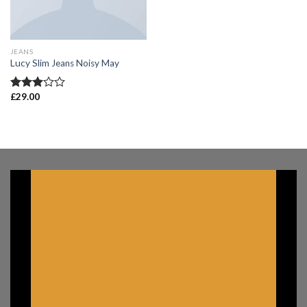
JEANS
Lucy Slim Jeans Noisy May
£
29.00
Valorado
en
3.00
de 5