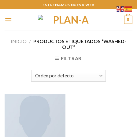
Skip
ESTRENAMOS NUEVA WEB
to
content
0
INICIO
/
PRODUCTOS ETIQUETADOS “WASHED-
OUT”
FILTRAR