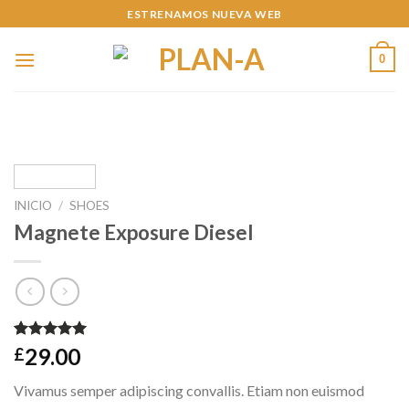
Skip
ESTRENAMOS NUEVA WEB
to
content
0
INICIO
/
SHOES
Magnete Exposure Diesel
Valorado
1
29.00
£
5.00
sobre
5 basado
Vivamus semper adipiscing convallis. Etiam non euismod
en
puntuación