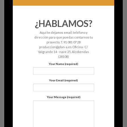
¿HABLAMOS?
Aquí te dejamos email, teléfono y
dirección para que puedas contarnos tu
proyecto. T. 91 081 07 28
produccion@plan-a.es Oficina- C/
Valgrande 14 - nave 25, Alcobendas
(28108)
Your Name (required)
Your Email (required)
Your Message (required)