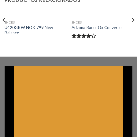
SHOES
SHOES
U420GKW NOK 799 New
Arizona Racer Ox Converse
Balance
Valorado
en
4.00
de 5