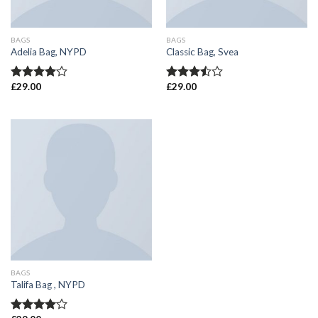
BAGS
BAGS
Adelia Bag, NYPD
Classic Bag, Svea
£
29.00
£
29.00
Valorado
Valorado
en
4.00
en
3.50
de 5
de 5
BAGS
Talifa Bag , NYPD