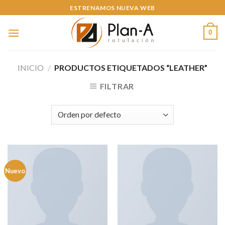
Skip
ESTRENAMOS NUEVA WEB
to
content
0
INICIO
/
PRODUCTOS ETIQUETADOS “LEATHER”
FILTRAR
Nuevo