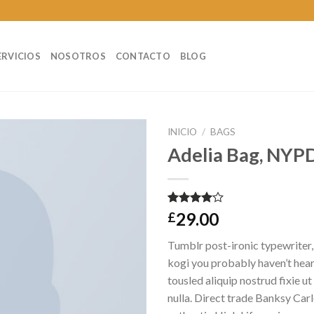
ERVICIOS
NOSOTROS
CONTACTO
BLOG
INICIO
/
BAGS
Adelia Bag, NYP
Valorado
3
29.00
£
4.00
sobre 5
Tumblr post-ironic typewriter,
basado
en
kogi you probably haven’t hear
puntuaciones
tousled aliquip nostrud fixie ut 
de
clientes
nulla. Direct trade Banksy Car