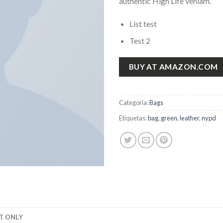
authentic High Life veniam.
List test
Test 2
BUY AT AMAZON.COM
Categoría:
Bags
Etiquetas:
bag
,
green
,
leather
,
nypd
T ONLY