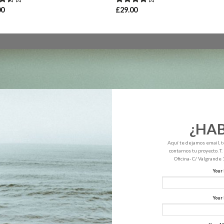
00
£
29.00
rado
Valorado
.50
en
4.00
de 5
¿HA
Aquí te dejamos email, t
contarnos tu proyecto. T
Oficina- C/ Valgrande
Your
Your 