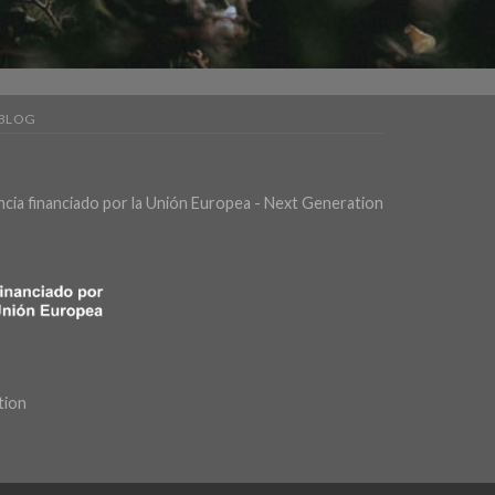
BLOG
ncia financiado por la Unión Europea - Next Generation
tion