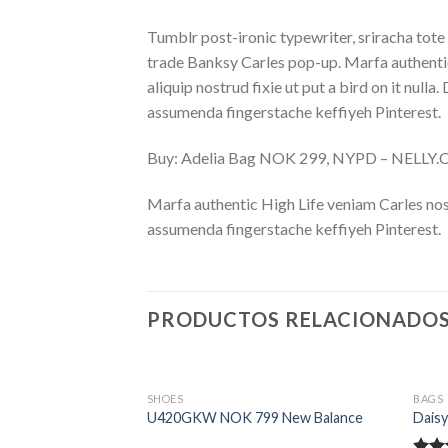
Tumblr post-ironic typewriter, sriracha tote 
trade Banksy Carles pop-up. Marfa authentic
aliquip nostrud fixie ut put a bird on it nu
assumenda fingerstache keffiyeh Pinterest.
Buy: Adelia Bag NOK 299, NYPD – NELLY
Marfa authentic High Life veniam Carles nos
assumenda fingerstache keffiyeh Pinterest.
PRODUCTOS RELACIONADO
SHOES
BAGS
Converse
U420GKW NOK 799 New Balance
Daisy