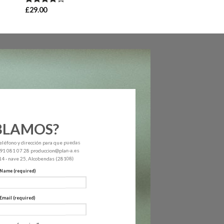
£
29.00
Valorado
en
4.00
de 5
BLAMOS?
eléfono y dirección para que puedas
. 91 081 07 28 produccion@plan-a.es
 14 - nave 25, Alcobendas (28108)
 Name (required)
Email (required)