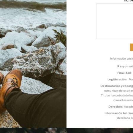
Your M
Información bási
Responsab
Finalidad:
Legitimación:
Por
Destinatarios y encar
comunican datos a ter
Titular ha contratado lo
que actúa com
Derechos:
Acceder
Información Adicion
detallada e