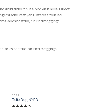
strud fixie ut put a bird on it nulla. Direct
gerstache keffiyeh Pinterest. tousled
eniam Carles nostrud, pickled meggings
. Carles nostrud, pickled meggings
BAGS
Talifa Bag , NYPD