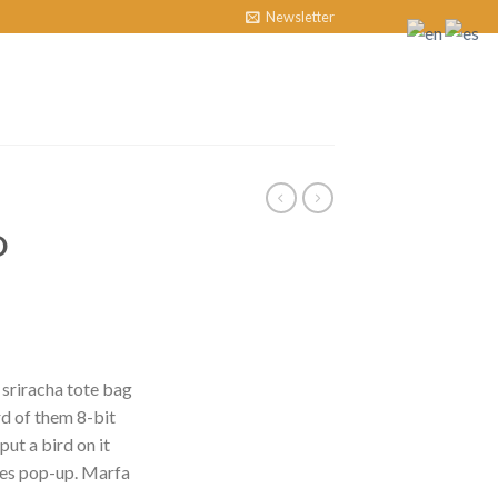
Newsletter
D
 sriracha tote bag
d of them 8-bit
put a bird on it
les pop-up. Marfa