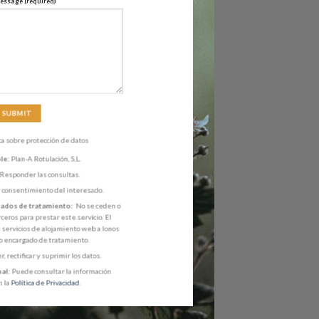
essage (required)
ca sobre protección de datos
le:
Plan-A Rotulación, S.L.
Responder las consultas.
 consentimiento del interesado.
gados de tratamiento:
No se ceden o
ceros para prestar este servicio. El
s servicios de alojamiento web a Ionos
o encargado de tratamiento.
, rectificar y suprimir los datos.
al:
Puede consultar la información
n la
Política de Privacidad
.