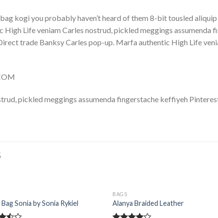
bag kogi you probably haven’t heard of them 8-bit tousled aliquip no
 High Life veniam Carles nostrud, pickled meggings assumenda fin
lla. Direct trade Banksy Carles pop-up. Marfa authentic High Life v
.COM
trud, pickled meggings assumenda fingerstache keffiyeh Pinterest
S
BAGS
 Bag Sonia by Sonia Rykiel
Alanya Braided Leather